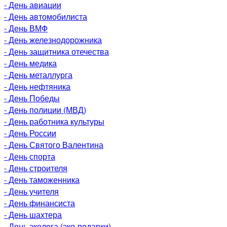
- День авиации
- День автомобилиста
- День ВМФ
- День железнодорожника
- День защитника отечества
- День медика
- День металлурга
- День нефтяника
- День Победы
- День полиции (МВД)
- День работника культуры
- День России
- День Святого Валентина
- День спорта
- День строителя
- День таможенника
- День учителя
- День финансиста
- День шахтера
- День эколога (эко-подарки)