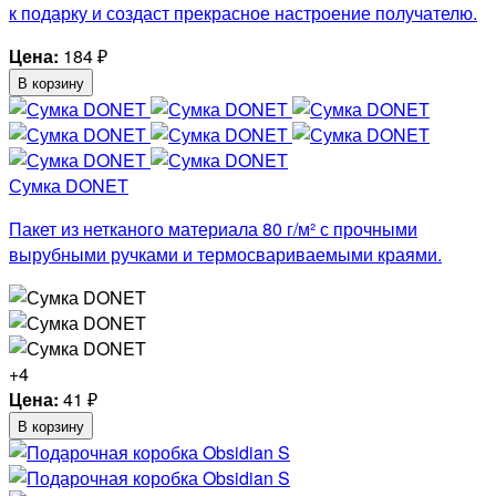
к подарку и создаст прекрасное настроение получателю.
Цена:
184
₽
В корзину
Сумка DONET
Пакет из нетканого материала 80 г/м² с прочными
вырубными ручками и термосвариваемыми краями.
+4
Цена:
41
₽
В корзину