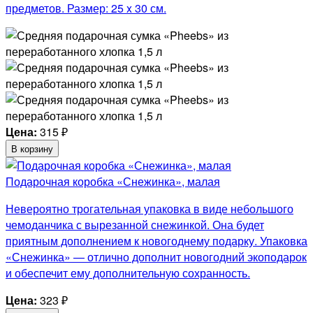
предметов. Размер: 25 x 30 см.
Цена:
315
₽
В корзину
Подарочная коробка «Снежинка», малая
Невероятно трогательная упаковка в виде небольшого
чемоданчика с вырезанной снежинкой. Она будет
приятным дополнением к новогоднему подарку. Упаковка
«Снежинка» — отлично дополнит новогодний экоподарок
и обеспечит ему дополнительную сохранность.
Цена:
323
₽