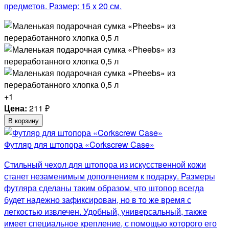
предметов. Размер: 15 x 20 см.
+1
Цена:
211
₽
В корзину
Футляр для штопора «Corkscrew Case»
Стильный чехол для штопора из искусственной кожи
станет незаменимым дополнением к подарку. Размеры
футляра сделаны таким образом, что штопор всегда
будет надежно зафиксирован, но в то же время с
легкостью извлечен. Удобный, универсальный, также
имеет специальное крепление, с помощью которого его