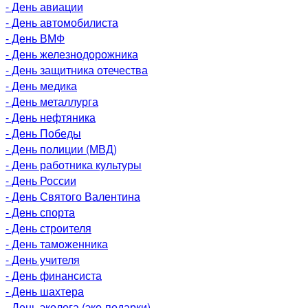
- День авиации
- День автомобилиста
- День ВМФ
- День железнодорожника
- День защитника отечества
- День медика
- День металлурга
- День нефтяника
- День Победы
- День полиции (МВД)
- День работника культуры
- День России
- День Святого Валентина
- День спорта
- День строителя
- День таможенника
- День учителя
- День финансиста
- День шахтера
- День эколога (эко-подарки)