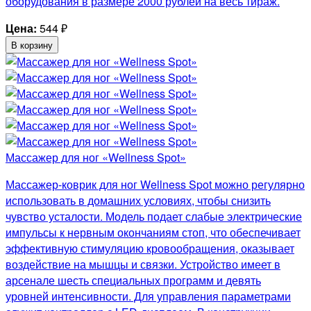
оборудования в размере 2000 рублей на весь тираж.
Цена:
544
₽
В корзину
Массажер для ног «Wellness Spot»
Массажер-коврик для ног Wellness Spot можно регулярно
использовать в домашних условиях, чтобы снизить
чувство усталости. Модель подает слабые электрические
импульсы к нервным окончаниям стоп, что обеспечивает
эффективную стимуляцию кровообращения, оказывает
воздействие на мышцы и связки. Устройство имеет в
арсенале шесть специальных программ и девять
уровней интенсивности. Для управления параметрами