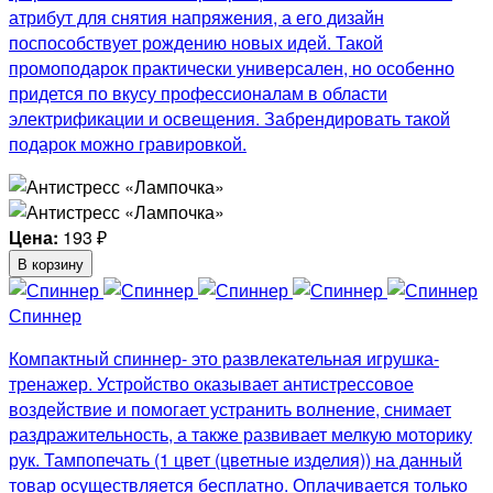
атрибут для снятия напряжения, а его дизайн
поспособствует рождению новых идей. Такой
промоподарок практически универсален, но особенно
придется по вкусу профессионалам в области
электрификации и освещения. Забрендировать такой
подарок можно гравировкой.
Цена:
193
₽
В корзину
Спиннер
Компактный спиннер- это развлекательная игрушка-
тренажер. Устройство оказывает антистрессовое
воздействие и помогает устранить волнение, снимает
раздражительность, а также развивает мелкую моторику
рук. Тампопечать (1 цвет (цветные изделия)) на данный
товар осуществляется бесплатно. Оплачивается только