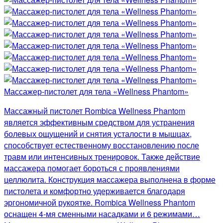
Массажер-пистолет для тела «Wellness Phantom»
Массажный пистолет Rombica Wellness Phantom
является эффективным средством для устранения
болевых ощущений и снятия усталости в мышцах,
способствует естественному восстановлению после
травм или интенсивных тренировок. Также действие
массажера помогает бороться с проявлениями
целлюлита. Конструкция массажера выполнена в форме
пистолета и комфортно удерживается благодаря
эргономичной рукоятке. Rombica Wellness Phantom
оснащен 4-мя сменными насадками и 6 режимами…