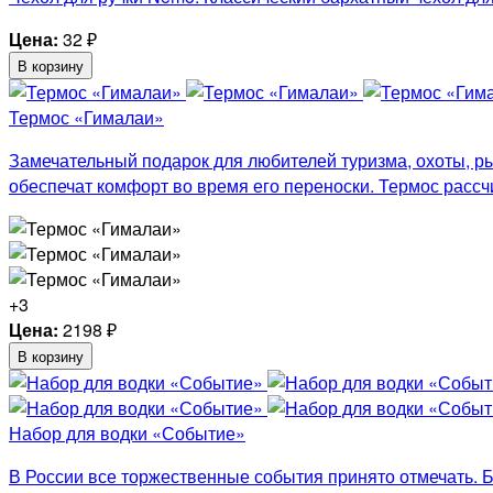
Цена:
32
₽
В корзину
Термос «Гималаи»
Замечательный подарок для любителей туризма, охоты, ры
обеспечат комфорт во время его переноски. Термос рассч
+3
Цена:
2198
₽
В корзину
Набор для водки «Событие»
В России все торжественные события принято отмечать. Б