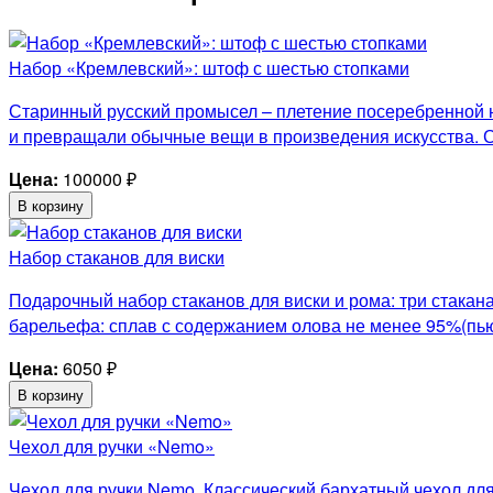
Набор «Кремлевский»: штоф с шестью стопками
Старинный русский промысел – плетение посеребренной ни
и превращали обычные вещи в произведения искусства. 
Цена:
100000
₽
В корзину
Набор стаканов для виски
Подарочный набор стаканов для виски и рома: три с
барельефа: сплав с содержанием олова не менее 95%(пью
Цена:
6050
₽
В корзину
Чехол для ручки «Nemo»
Чехол для ручки Nemo. Классический бархатный чехол для 