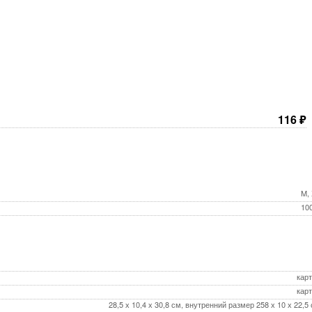
116
₽
M,
100
кар
кар
28,5 х 10,4 х 30,8 см, внутренний размер 258 х 10 х 22,5