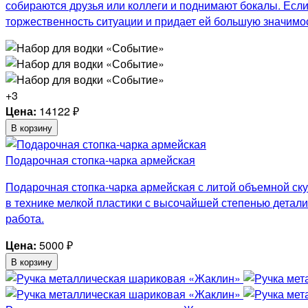
собираются друзья или коллеги и поднимают бокалы. Если
торжественность ситуации и придает ей большую значимос
+3
Цена:
14122
₽
В корзину
Подарочная стопка-чарка армейская
Подарочная стопка-чарка армейская с литой объемной ску
в технике мелкой пластики с высочайшей степенью детали
работа.
Цена:
5000
₽
В корзину