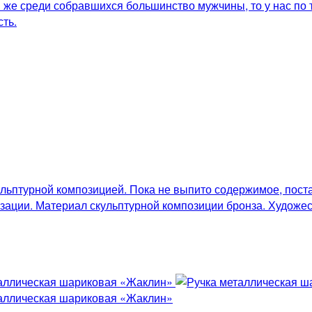
 же среди собравшихся большинство мужчины, то у нас по 
ть.
льптурной композицией. Пока не выпито содержимое, поста
зации. Материал скульптурной композиции бронза. Художес