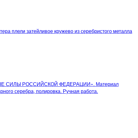
стера плели затейливое кружево из серебристого металла
УЖЕННЫЕ СИЛЫ РОССИЙСКОЙ ФЕДЕРАЦИИ». Материал
рного серебра, полировка. Ручная работа.