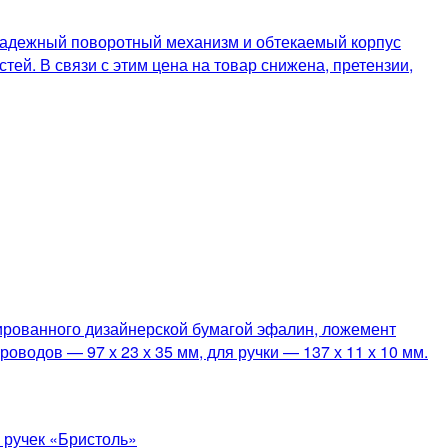
Надежный поворотный механизм и обтекаемый корпус
ей. В связи с этим цена на товар снижена, претензии,
шированного дизайнерской бумагой эфалин, ложемент
оводов — 97 х 23 х 35 мм, для ручки — 137 х 11 х 10 мм.