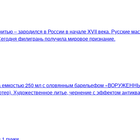
тью – зародился в России в начале XVII века. Русские ма
Сегодня филигрань получила мировое признание.
такана емкостью 250 мл с оловянным барельефом «ВОР
тер). Художественное литье, чернение с эффектом антиква
1 ручки.