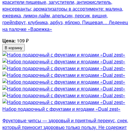
красители пищевые, загустители, антиокислитель,
консерванты; ароматизаторы в ассортименте: малина,
ежевика, лимон-лайм, апельсин, персик, вишня,
грейпфрут, клубника, арбуз, яблоко. Пищевая… Леденец
на палочке «Варежка»
Цена:
109
₽
В корзину
Набор подарочный с фруктами и ягодами «Dual zest»
Фруктовые чипсы — здоровый и приятный перекус, снек,
который приносит здоровью только пользу. Не содержит