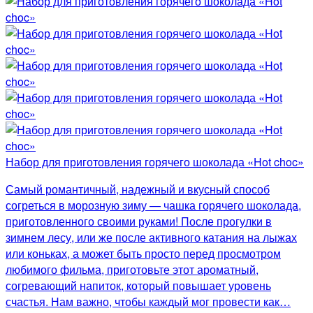
Набор для приготовления горячего шоколада «Hot choc»
Самый романтичный, надежный и вкусный способ
согреться в морозную зиму — чашка горячего шоколада,
приготовленного своими руками! После прогулки в
зимнем лесу, или же после активного катания на лыжах
или коньках, а может быть просто перед просмотром
любимого фильма, приготовьте этот ароматный,
согревающий напиток, который повышает уровень
счастья. Нам важно, чтобы каждый мог провести как…