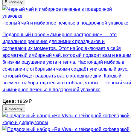
В корзину
Черный чай и имбирное печенье в подарочной упаковке
Подарочный набор «Имбирное настроение» — это
идеальное решение для зимних праздников и
согревающих моментов. Этот набор включает в себя
ароматный имбирный чай, который подарит вам и вашим
близким ощущение уюта и тепла. Настоящий имбирь в
сочетании с отборными чаями создаёт уникальный вкус,
который будет радовать вас в холодные дни. Каждый
элемент набора тщательно отобран, чтобы… Черный чай
и имбирное печенье в подарочной упаковке
Цена:
1859
₽
В корзину