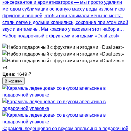
консервантов и ароматизаторов — мы просто удалили
методом сублимации основную массу воды из ломтиков
фруктов и овощей, чтобы они занимали меньше места,
стали легче и дольше хранились, сохранив при этом свой
вкус и витамины. Мы красиво упаковали этот набор в…
Набор подарочный с фруктами и ягодами «Dual zest»
+4
Цена:
1649
₽
В корзину
Карамель леденцовая со вкусом апельсина в подарочной