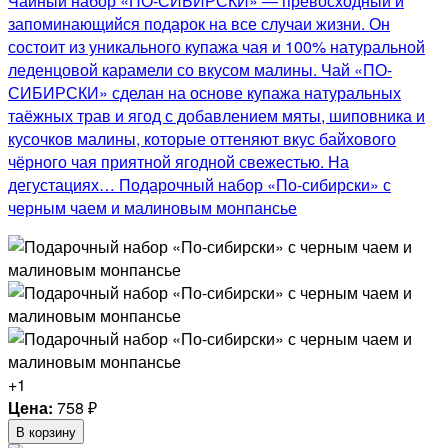
Чайный набор «ПО-СИБИРСКИ» — превосходный и
запоминающийся подарок на все случаи жизни. Он
состоит из уникального купажа чая и 100% натуральной
леденцовой карамели со вкусом малины. Чай «ПО-
СИБИРСКИ» сделан на основе купажа натуральных
таёжных трав и ягод с добавлением мяты, шиповника и
кусочков малины, которые оттеняют вкус байхового
чёрного чая приятной ягодной свежестью. На
дегустациях… Подарочный набор «По-сибирски» с
черным чаем и малиновым монпансье
+1
Цена:
758
₽
В корзину