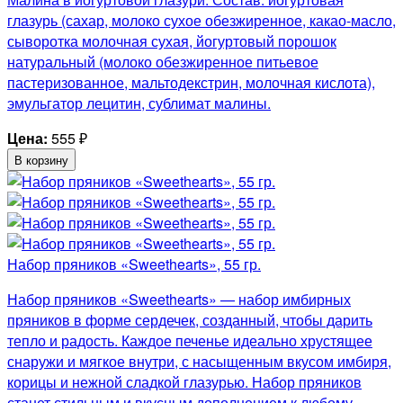
глазурь (сахар, молоко сухое обезжиренное, какао-масло,
сыворотка молочная сухая, йогуртовый порошок
натуральный (молоко обезжиренное питьевое
пастеризованное, мальтодекстрин, молочная кислота),
эмульгатор лецитин, сублимат малины.
Цена:
555
₽
В корзину
Набор пряников «Sweethearts», 55 гр.
Набор пряников «Sweethearts» — набор имбирных
пряников в форме сердечек, созданный, чтобы дарить
тепло и радость. Каждое печенье идеально хрустящее
снаружи и мягкое внутри, с насыщенным вкусом имбиря,
корицы и нежной сладкой глазурью. Набор пряников
станет стильным и вкусным дополнением к любому