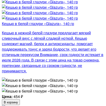
Кешью в белой глазури «Glazura», 140 гр
Кешью в нежной белой глазури предлагает мягкий
сливочный вкус с лёгкой сладкой ноткой. Кешью
содержит магний, белок и антиоксиданты, помогает
поддерживать тонус и заряд бодрости, что делает его
отличным перекусом Внимание, срок годности истекает в
июле 2026 года. В связи с этим цена на товар снижена,
претензии, связанные со сроком годности, не
принимаются.
Цена:
454
₽
В корзину