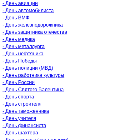
- День авиации
- День автомобилиста
- День ВМФ
- День железнодорожника
- День защитника отечества
- День медика
- День металлурга
- День нефтяника
- День Победы
- День полиции (МВД)
- День работника культуры
- День России
- День Святого Валентина
- День спорта
- День строителя
- День таможенника
- День учителя
- День финансиста
- День шахтера
- День эколога (эко-подарки)