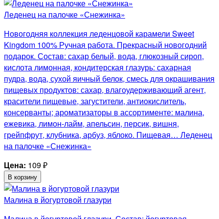
Леденец на палочке «Снежинка»
Новогодняя коллекция леденцовой карамели Sweet
Kingdom 100% Ручная работа. Прекрасный новогодний
подарок. Состав: сахар белый, вода, глюкозный сироп,
кислота лимонная, кондитерская глазурь: сахарная
пудра, вода, сухой яичный белок, смесь для окрашивания
пищевых продуктов: сахар, влагоудерживающий агент,
красители пищевые, загустители, антиокислитель,
консерванты; ароматизаторы в ассортименте: малина,
ежевика, лимон-лайм, апельсин, персик, вишня,
грейпфрут, клубника, арбуз, яблоко. Пищевая… Леденец
на палочке «Снежинка»
Цена:
109
₽
В корзину
Малина в йогуртовой глазури
Малина в йогуртовой глазури. Состав: йогуртовая