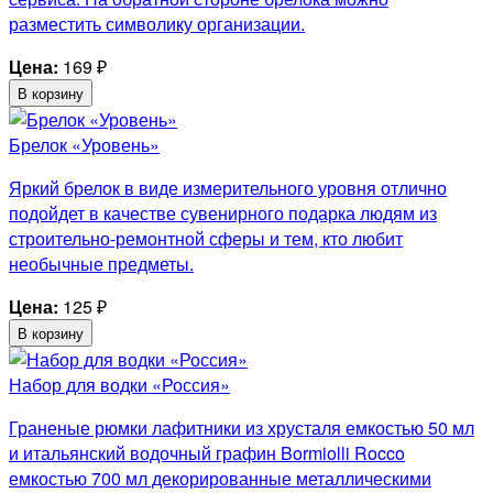
разместить символику организации.
Цена:
169
₽
В корзину
Брелок «Уровень»
Яркий брелок в виде измерительного уровня отлично
подойдет в качестве сувенирного подарка людям из
строительно-ремонтной сферы и тем, кто любит
необычные предметы.
Цена:
125
₽
В корзину
Набор для водки «Россия»
Граненые рюмки лафитники из хрусталя емкостью 50 мл
и итальянский водочный графин Bormiolli Rocco
емкостью 700 мл декорированные металлическими