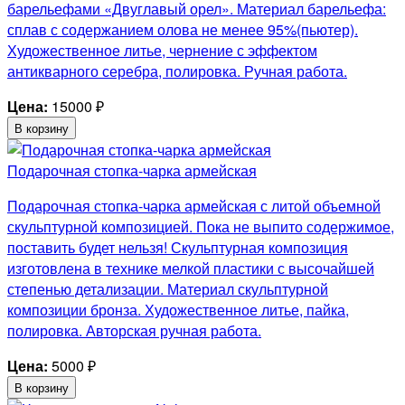
барельефами «Двуглавый орел». Материал барельефа:
сплав с содержанием олова не менее 95%(пьютер).
Художественное литье, чернение с эффектом
антикварного серебра, полировка. Ручная работа.
Цена:
15000
₽
В корзину
Подарочная стопка-чарка армейская
Подарочная стопка-чарка армейская с литой объемной
скульптурной композицией. Пока не выпито содержимое,
поставить будет нельзя! Скульптурная композиция
изготовлена в технике мелкой пластики с высочайшей
степенью детализации. Материал скульптурной
композиции бронза. Художественное литье, пайка,
полировка. Авторская ручная работа.
Цена:
5000
₽
В корзину