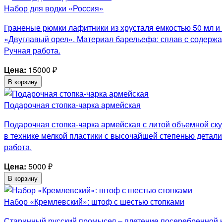
Набор для водки «Россия»
Граненые рюмки лафитники из хрусталя емкостью 50 мл и
«Двуглавый орел». Материал барельефа: сплав с содержа
Ручная работа.
Цена:
15000
₽
В корзину
Подарочная стопка-чарка армейская
Подарочная стопка-чарка армейская с литой объемной ску
в технике мелкой пластики с высочайшей степенью детали
работа.
Цена:
5000
₽
В корзину
Набор «Кремлевский»: штоф с шестью стопками
Старинный русский промысел – плетение посеребренной ни