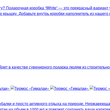
у? Подарочная коробка “White” — это прекрасный вариант у
ю крышку. Добавьте внутрь коробки наполнитель из нашего 
йдет в качестве сувенирного подарка людям из строительн
балки и просто активного отдыха на природе. Нержавеющая
итан на объем в 1000 мл и поможет сохранить ваши напитки