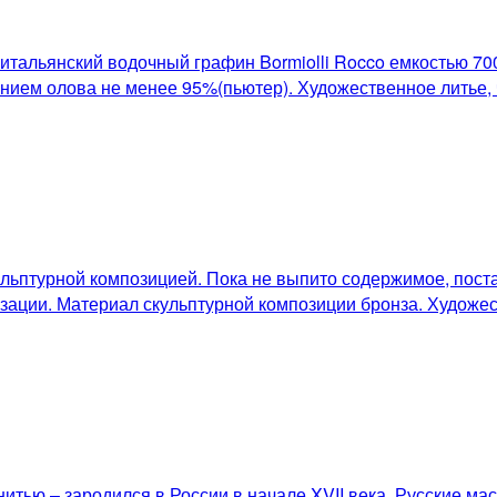
 итальянский водочный графин Bormiolli Rocco емкостью 
нием олова не менее 95%(пьютер). Художественное литье, 
льптурной композицией. Пока не выпито содержимое, поста
зации. Материал скульптурной композиции бронза. Художес
тью – зародился в России в начале XVII века. Русские ма