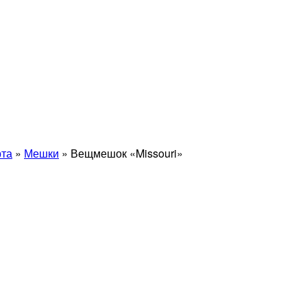
рта
»
Мешки
» Вещмешок «Missouri»