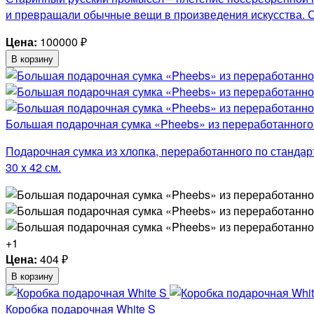
и превращали обычные вещи в произведения искусства. 
Цена:
100000
₽
В корзину
Большая подарочная сумка «Pheebs» из переработанного 
Подарочная сумка из хлопка, переработанного по стандар
30 x 42 см.
+1
Цена:
404
₽
В корзину
Коробка подарочная White S