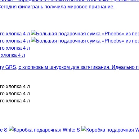
Сегодня филигрань получила мировое признание.
хлопка 4 л
ту GRS, с хлопковым шнурком для затягивания. Идеально п