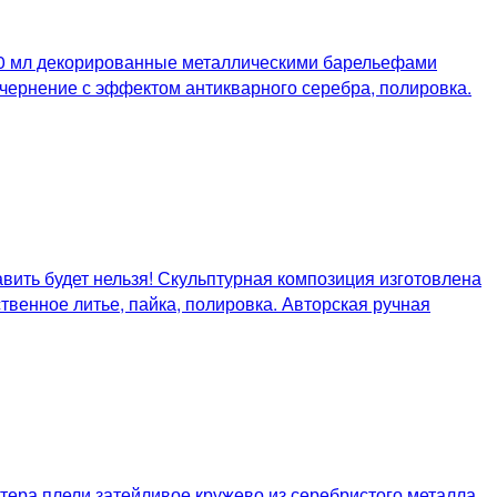
700 мл декорированные металлическими барельефами
чернение с эффектом антикварного серебра, полировка.
вить будет нельзя! Скульптурная композиция изготовлена
твенное литье, пайка, полировка. Авторская ручная
стера плели затейливое кружево из серебристого металла