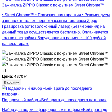
Зажигалка ZIPPO Classic с покрытием Street Chrome™
• Street Chrome™ • Пожизненная гарантия • Рекомендуем
заправлять только первоклассным топливом Zippo
Гравировка (оптоволоконный лазер) (Без чернения) на
данный товар осуществляется бесплатно. Оплачивается
только настройка оборудования в размере 1100 рублей
на весь тираж.
+1
Цена:
4370
₽
В корзину
Подарочный набор «Бей врага до последнего патрона»
Набор для водки с фарфоровым штофом «Бей врага до