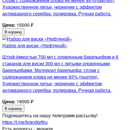
сплав с содержанием олова не менее 95%(пьютер).
Художественное литье, чернение с эффектом
антикварного серебра, полировка. Ручная работа.
Цена:
15000
₽
В корзину
Набор для виски «Нефтяной»
Штоф ёмкостью 700 мл с оловянным барельефом и 6
стаканов для виски 300 мл с литыми оловянными
барельефами. Материал барельефа: сплав с
содержанием олова не менее 93% (пьютер).
Художественное литье, чернение с эффектом
антикварного серебра, полировка. Ручная работа.
Цена:
19000
₽
В корзину
Подпишитесь на нашу телеграмм рассылку!
https://t.me/brandgiftru
Есть вопросы - звоните