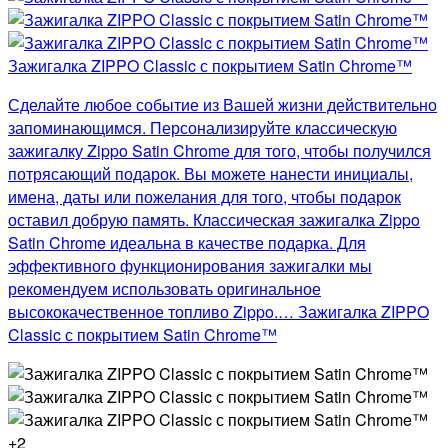
Зажигалка ZIPPO Classic с покрытием Satin Chrome™
Сделайте любое событие из Вашей жизни действительно
запоминающимся. Персонализируйте классическую
зажигалку Zippo Satin Chrome для того, чтобы получился
потрясающий подарок. Вы можете нанести инициалы,
имена, даты или пожелания для того, чтобы подарок
оставил добрую память. Классическая зажигалка Zippo
Satin Chrome идеальна в качестве подарка. Для
эффективного функционирования зажигалки мы
рекомендуем использовать оригинальное
высококачественное топливо Zippo.… Зажигалка ZIPPO
Classic с покрытием Satin Chrome™
+2