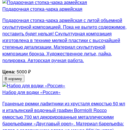
Подарочная стопка-чарка армейская
Подарочная стопка-чарка армейская с литой объемной
скульптурной композицией. Пока не выпито содержимое,
поставить будет нельзя! Скульптурная композиция
изготовлена в технике мелкой пластики с высочайшей
степенью детализации. Материал скульптурной
композиции бронза. Художественное литье, пайка,
полировка. Авторская ручная работа.
Цена:
5000
₽
В корзину
Набор для водки «Россия»
Граненые рюмки лафитники из хрусталя емкостью 50 мл
и итальянский водочный графин Bormiolli Rocco
емкостью 700 мл декорированные металлическими
барельефами «Двуглавый орел». Материал барельефа: