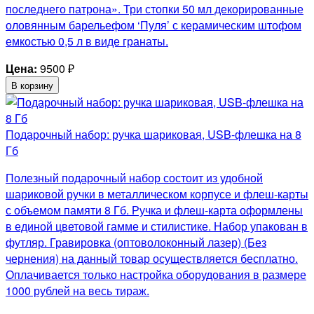
последнего патрона». Три стопки 50 мл декорированные
оловянным барельефом ‘Пуля’ с керамическим штофом
емкостью 0,5 л в виде гранаты.
Цена:
9500
₽
В корзину
Подарочный набор: ручка шариковая, USB-флешка на 8
Гб
Полезный подарочный набор состоит из удобной
шариковой ручки в металлическом корпусе и флеш-карты
с объемом памяти 8 Гб. Ручка и флеш-карта оформлены
в единой цветовой гамме и стилистике. Набор упакован в
футляр. Гравировка (оптоволоконный лазер) (Без
чернения) на данный товар осуществляется бесплатно.
Оплачивается только настройка оборудования в размере
1000 рублей на весь тираж.