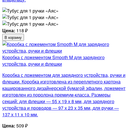
Цена:
118
₽
В корзину
Коробка с ложементом Smooth M для зарядного
устройства, ручки и флешки
Коробка с ложементом для зарядного устройства, ручки и
флешки. Коробка изготовлена из переплетного картона
кашированного дизайнерской бумагой эфалин, ложемент
изготовлен из поролона премиум-класса. Размеры
секций: для флешки — 55 х 19 х 8 мм, для зарядного
устройства и проводов — 97 х 23 х 35 мм, для ручки —
137 х 11 х 10 мм.
Цена:
509
₽