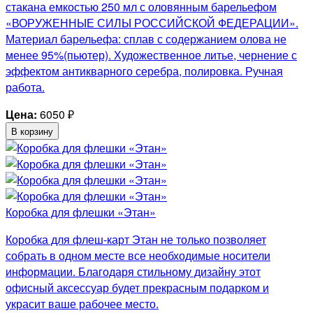
стакана емкостью 250 мл с оловянным барельефом
«ВОРУЖЕННЫЕ СИЛЫ РОССИЙСКОЙ ФЕДЕРАЦИИ».
Материал барельефа: сплав с содержанием олова не
менее 95%(пьютер). Художественное литье, чернение с
эффектом антикварного серебра, полировка. Ручная
работа.
Цена:
6050
₽
В корзину
Коробка для флешки «Этан»
Коробка для флеш-карт Этан не только позволяет
собрать в одном месте все необходимые носители
информации. Благодаря стильному дизайну этот
офисный аксессуар будет прекрасным подарком и
украсит ваше рабочее место.