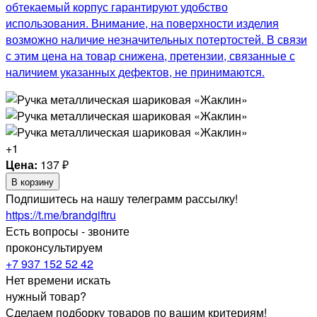
обтекаемый корпус гарантируют удобство
использования. Внимание, на поверхности изделия
возможно наличие незначительных потертостей. В связи
с этим цена на товар снижена, претензии, связанные с
наличием указанных дефектов, не принимаются.
+1
Цена:
137
₽
В корзину
Подпишитесь на нашу телеграмм рассылку!
https://t.me/brandgiftru
Есть вопросы - звоните
проконсультируем
+7 937 152 52 42
Нет времени искать
нужный товар?
Сделаем подборку товаров по вашим критериям!