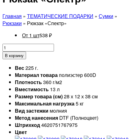
Главная
»
ТЕМАТИЧЕСКИЕ ПОДАРКИ
»
Сумки
»
Рюкзаки
» Рюкзак «Спектр»
От 1 шт
538
₽
В корзину
Вес
225 г.
Материал товара
полиэстер 600D
Плотность
360 г/м2
Вместимость
13 л
Размер товара (см)
28 х 12 х 38 см
Максимальная нагрузка
5 кг
Вид застежки
молния
Метод нанесения
DTF (Полноцвет)
Штрихкод
4620751767975
Цвет