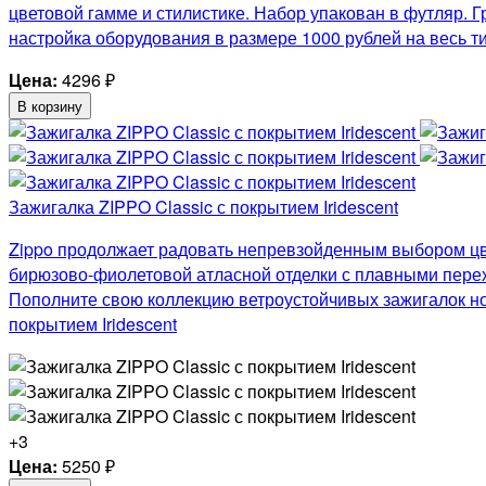
цветовой гамме и стилистике. Набор упакован в футляр. 
настройка оборудования в размере 1000 рублей на весь т
Цена:
4296
₽
В корзину
Зажигалка ZIPPO Classic с покрытием Iridescent
Zippo продолжает радовать непревзойденным выбором цвето
бирюзово-фиолетовой атласной отделки с плавными перех
Пополните свою коллекцию ветроустойчивых зажигалок но
покрытием Iridescent
+3
Цена:
5250
₽