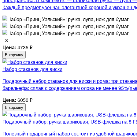
пространства. В комплекте: — Шариковая ручка — Лупа 
Каждый предмет увенчан элегантной короной и украшен де
+3
Цена:
4735
₽
В корзину
Набор стаканов для виски
Подарочный набор стаканов для виски и рома: три с
барельефа: сплав с содержанием олова не менее 95%(пью
Цена:
6050
₽
В корзину
Подарочный набор: ручка шариковая, USB-флешка на 8 Г
Полезный подарочный набор состоит из удобной шариково