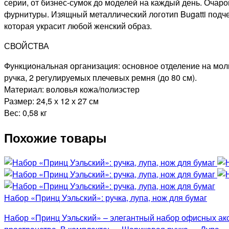
серии, от бизнес-сумок до моделей на каждый день. Очар
фурнитуры. Изящный металлический логотип Bugatti подче
которая украсит любой женский образ.
СВОЙСТВА
Функциональная организация: основное отделение на мол
ручка, 2 регулируемых плечевых ремня (до 80 см).
Материал: воловья кожа/полиэстер
Размер: 24,5 х 12 х 27 см
Вес: 0,58 кг
Похожие товары
Набор «Принц Уэльский»: ручка, лупа, нож для бумаг
Набор «Принц Уэльский» – элегантный набор офисных акс