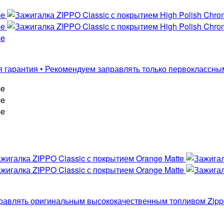
ая гарантия • Рекомендуем заправлять только первоклассны
аправлять оригинальным высококачественным топливом Zipp