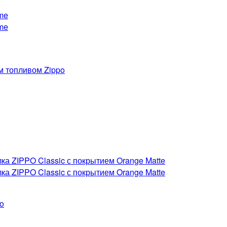
м топливом Zippo
o