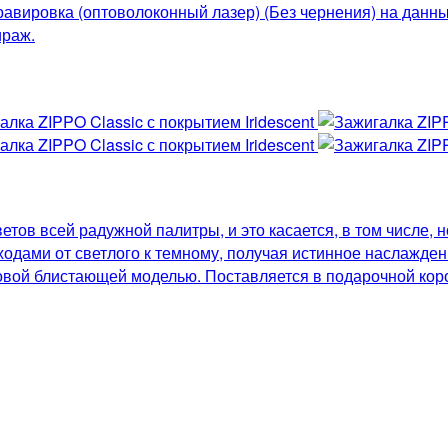
Гравировка (оптоволоконный лазер) (Без чернения) на данн
ираж.
в всей радужной палитры, и это касается, в том числе, но
одами от светлого к темному, получая истинное наслажде
вой блистающей моделью. Поставляется в подарочной коро