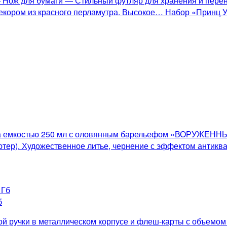
— Нож для бумаги — Стильный футляр для хранения и пере
кором из красного перламутра. Высокое… Набор «Принц Уэл
такана емкостью 250 мл с оловянным барельефом «ВОР
тер). Художественное литье, чернение с эффектом антиква
б
й ручки в металлическом корпусе и флеш-карты с объемом