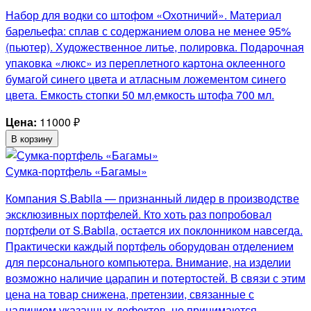
Набор для водки со штофом «Охотничий». Материал
барельефа: сплав с содержанием олова не менее 95%
(пьютер). Художественное литье, полировка. Подарочная
упаковка «люкс» из переплетного картона оклеенного
бумагой синего цвета и атласным ложементом синего
цвета. Емкость стопки 50 мл,емкость штофа 700 мл.
Цена:
11000
₽
В корзину
Сумка-портфель «Багамы»
Компания S.Babila — признанный лидер в производстве
эксклюзивных портфелей. Кто хоть раз попробовал
портфели от S.Babila, остается их поклонником навсегда.
Практически каждый портфель оборудован отделением
для персонального компьютера. Внимание, на изделии
возможно наличие царапин и потертостей. В связи с этим
цена на товар снижена, претензии, связанные с
наличием указанных дефектов, не принимаются.