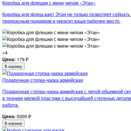
Коробка для флешки с мини чипом «Этан»
Коробка для флеш-карт Этан не только позволяет собрат
прекрасным подарком и украсит ваше рабочее место.
+4
Цена:
179
₽
В корзину
Подарочная стопка-чарка армейская
Подарочная стопка-чарка армейская с литой объемной ску
в технике мелкой пластики с высочайшей степенью детали
работа.
Цена:
5000
₽
В корзину