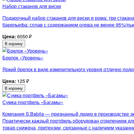
Набор стаканов для виски
Подарочный набор стаканов для виски и рома: три с
барельефа: сплав с содержанием олова не менее 95%(пью
Цена:
6050
₽
В корзину
Брелок «Уровень»
Яркий брелок в виде измерительного уровня отлично подо
Цена:
125
₽
В корзину
Сумка-портфель «Багамы»
Компания S.Babila — признанный лидер в производстве эк
Практически каждый портфель оборудован отделением для 
товар снижена, претензии, связанные с наличием указанн