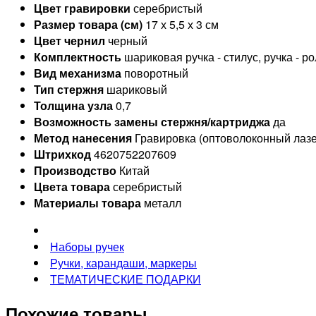
Цвет гравировки
серебристый
Размер товара (см)
17 х 5,5 х 3 см
Цвет чернил
черный
Комплектность
шариковая ручка - стилус, ручка - р
Вид механизма
поворотный
Тип стержня
шариковый
Толщина узла
0,7
Возможность замены стержня/картриджа
да
Метод нанесения
Гравировка (оптоволоконный лазе
Штрихкод
4620752207609
Производство
Китай
Цвета товара
серебристый
Материалы товара
металл
Наборы ручек
Ручки, карандаши, маркеры
ТЕМАТИЧЕСКИЕ ПОДАРКИ
Похожие товары