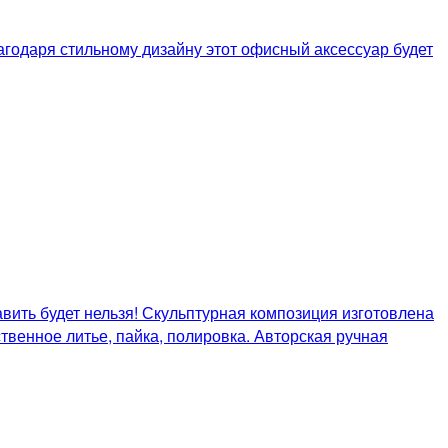
агодаря стильному дизайну этот офисный аксессуар будет
вить будет нельзя! Скульптурная композиция изготовлена
твенное литье, пайка, полировка. Авторская ручная