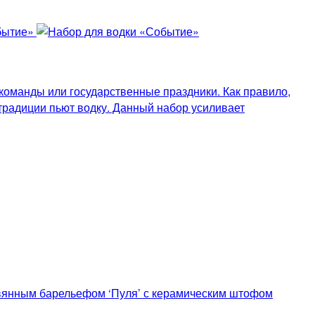
команды или государственные праздники. Как правило,
традиции пьют водку. Данный набор усиливает
овянным барельефом ‘Пуля’ с керамическим штофом