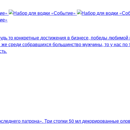
удь то конкретные достижения в бизнесе, победы любимой 
 же среди собравшихся большинство мужчины, то у нас по 
ть.
следнего патрона». Три стопки 50 мл декорированные ол