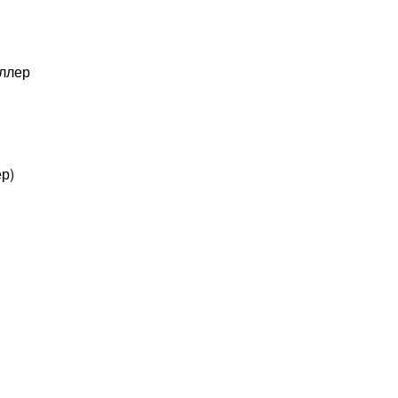
оллер
р)