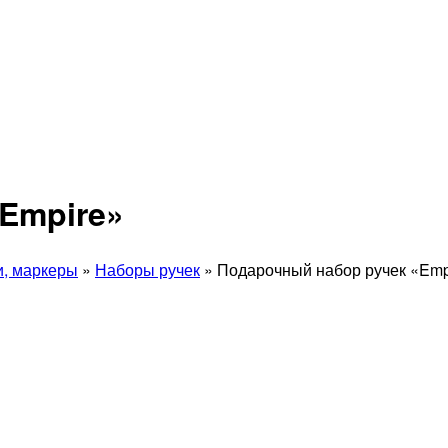
Empire»
и, маркеры
»
Наборы ручек
» Подарочный набор ручек «Emp