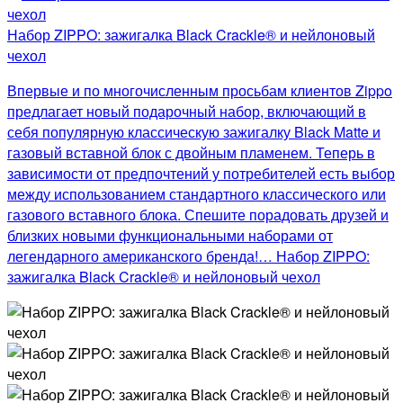
Набор ZIPPO: зажигалка Black Crackle® и нейлоновый
чехол
Впервые и по многочисленным просьбам клиентов Zippo
предлагает новый подарочный набор, включающий в
себя популярную классическую зажигалку Black Matte и
газовый вставной блок с двойным пламенем. Теперь в
зависимости от предпочтений у потребителей есть выбор
между использованием стандартного классического или
газового вставного блока. Спешите порадовать друзей и
близких новыми функциональными наборами от
легендарного американского бренда!… Набор ZIPPO:
зажигалка Black Crackle® и нейлоновый чехол