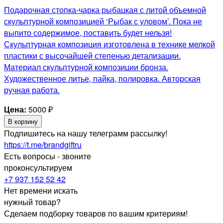
Подарочная стопка-чарка рыбацкая с литой объемной
скульптурной композицией ‘Рыбак с уловом’. Пока не
выпито содержимое, поставить будет нельзя!
Скульптурная композиция изготовлена в технике мелкой
пластики с высочайшей степенью детализации.
Материал скульптурной композиции бронза.
Художественное литье, пайка, полировка. Авторская
ручная работа.
Цена:
5000
₽
В корзину
Подпишитесь на нашу телеграмм рассылку!
https://t.me/brandgiftru
Есть вопросы - звоните
проконсультируем
+7 937 152 52 42
Нет времени искать
нужный товар?
Сделаем подборку товаров по вашим критериям!