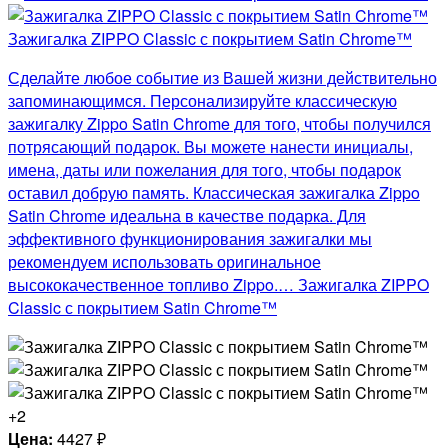
Зажигалка ZIPPO Classic с покрытием Satin Chrome™
Сделайте любое событие из Вашей жизни действительно
запоминающимся. Персонализируйте классическую
зажигалку Zippo Satin Chrome для того, чтобы получился
потрясающий подарок. Вы можете нанести инициалы,
имена, даты или пожелания для того, чтобы подарок
оставил добрую память. Классическая зажигалка Zippo
Satin Chrome идеальна в качестве подарка. Для
эффективного функционирования зажигалки мы
рекомендуем использовать оригинальное
высококачественное топливо Zippo.… Зажигалка ZIPPO
Classic с покрытием Satin Chrome™
+2
Цена:
4427
₽