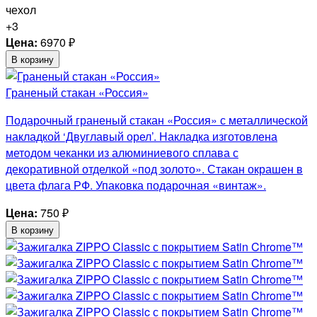
+3
Цена:
6970
₽
В корзину
Граненый стакан «Россия»
Подарочный граненый стакан «Россия» с металлической
накладкой ‘Двуглавый орел’. Накладка изготовлена
методом чеканки из алюминиевого сплава с
декоративной отделкой «под золото». Стакан окрашен в
цвета флага РФ. Упаковка подарочная «винтаж».
Цена:
750
₽
В корзину