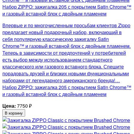
Набор ZIPPO: зажигалка 205 с покрытием Satin Chrome™
и газовый вставной блок с двойным пламенем
Впервые и по многочисленным просьбам клиентов Zippo
предлагает новый подарочный набор, включающий в
себя популярную классическую зажигалку Satin
Chrome™ и газовый вставной блок с двойным пламенем.
Теперь в зависимости от предпочтений у потребителей
есть выбор между использованием стандартного
классического или газового вставного блока. Спешите
порадовать друзей и близких новыми функциональными
наборами от легендарного американского бренда!…
Набор ZIPPO: зажигалка 205 с покрытием Satin Chrome™
и газовый вставной блок с двойным пламенем
Цена:
7750
₽
В корзину