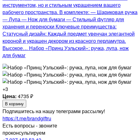
инструментом, но и стильным украшением вашего
рабочего пространства. В комплекте: — Шариковая ручка
— Лупа — Нож для бумаги — Стильный футляр для
хранения и переноски Ключевые преимущества:
Статусный дизайн: Каждый предмет увенчан элегантной
короной и украшен декором из красного перламутра.
Высокое… Набор «Принц Уэльский»: ручка, лупа, нож
для бумаг
+3
Цена:
4735
₽
В корзину
Подпишитесь на нашу телеграмм рассылку!
https://t.me/brandgiftru
Есть вопросы - звоните
проконсультируем
+7 937 152 52 42