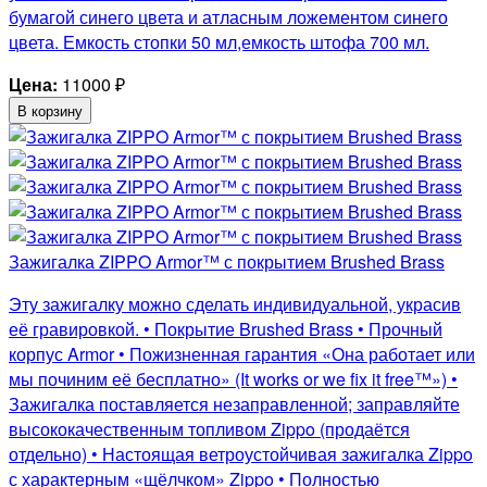
бумагой синего цвета и атласным ложементом синего
цвета. Емкость стопки 50 мл,емкость штофа 700 мл.
Цена:
11000
₽
В корзину
Зажигалка ZIPPO Armor™ с покрытием Brushed Brass
Эту зажигалку можно сделать индивидуальной, украсив
её гравировкой. • Покрытие Brushed Brass • Прочный
корпус Armor • Пожизненная гарантия «Она работает или
мы починим её бесплатно» (It works or we fix it free™») •
Зажигалка поставляется незаправленной; заправляйте
высококачественным топливом Zippo (продаётся
отдельно) • Настоящая ветроустойчивая зажигалка Zippo
с характерным «щёлчком» Zippo • Полностью