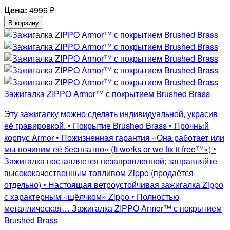
Цена:
4996
₽
В корзину
Зажигалка ZIPPO Armor™ с покрытием Brushed Brass
Эту зажигалку можно сделать индивидуальной, украсив
её гравировкой. • Покрытие Brushed Brass • Прочный
корпус Armor • Пожизненная гарантия «Она работает или
мы починим её бесплатно» (It works or we fix it free™») •
Зажигалка поставляется незаправленной; заправляйте
высококачественным топливом Zippo (продаётся
отдельно) • Настоящая ветроустойчивая зажигалка Zippo
с характерным «щёлчком» Zippo • Полностью
металлическая… Зажигалка ZIPPO Armor™ с покрытием
Brushed Brass