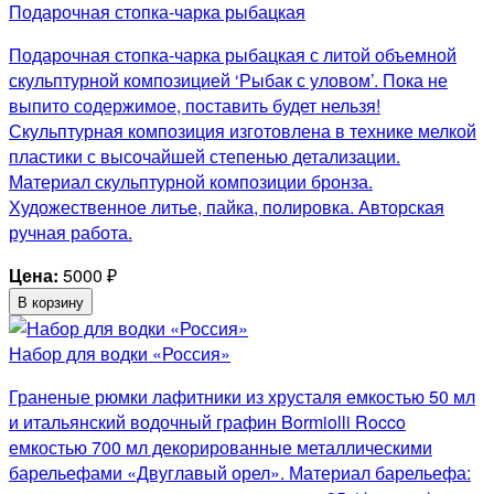
Подарочная стопка-чарка рыбацкая
Подарочная стопка-чарка рыбацкая с литой объемной
скульптурной композицией ‘Рыбак с уловом’. Пока не
выпито содержимое, поставить будет нельзя!
Скульптурная композиция изготовлена в технике мелкой
пластики с высочайшей степенью детализации.
Материал скульптурной композиции бронза.
Художественное литье, пайка, полировка. Авторская
ручная работа.
Цена:
5000
₽
В корзину
Набор для водки «Россия»
Граненые рюмки лафитники из хрусталя емкостью 50 мл
и итальянский водочный графин Bormiolli Rocco
емкостью 700 мл декорированные металлическими
барельефами «Двуглавый орел». Материал барельефа: