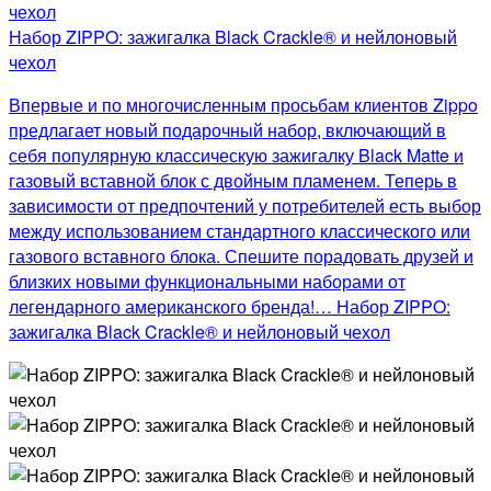
Набор ZIPPO: зажигалка Black Crackle® и нейлоновый
чехол
Впервые и по многочисленным просьбам клиентов Zippo
предлагает новый подарочный набор, включающий в
себя популярную классическую зажигалку Black Matte и
газовый вставной блок с двойным пламенем. Теперь в
зависимости от предпочтений у потребителей есть выбор
между использованием стандартного классического или
газового вставного блока. Спешите порадовать друзей и
близких новыми функциональными наборами от
легендарного американского бренда!… Набор ZIPPO:
зажигалка Black Crackle® и нейлоновый чехол