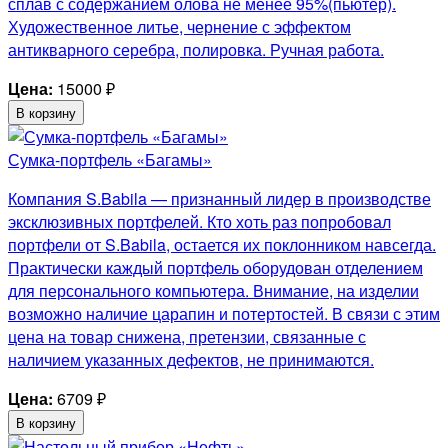
сплав с содержанием олова не менее 95%(пьютер).
Художественное литье, чернение с эффектом
антикварного серебра, полировка. Ручная работа.
Цена:
15000
₽
В корзину
Сумка-портфель «Багамы»
Компания S.Babila — признанный лидер в производстве
эксклюзивных портфелей. Кто хоть раз попробовал
портфели от S.Babila, остается их поклонником навсегда.
Практически каждый портфель оборудован отделением
для персонального компьютера. Внимание, на изделии
возможно наличие царапин и потертостей. В связи с этим
цена на товар снижена, претензии, связанные с
наличием указанных дефектов, не принимаются.
Цена:
6709
₽
В корзину