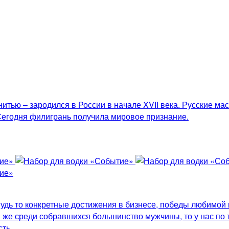
тью – зародился в России в начале XVII века. Русские ма
Сегодня филигрань получила мировое признание.
удь то конкретные достижения в бизнесе, победы любимой 
 же среди собравшихся большинство мужчины, то у нас по 
ть.