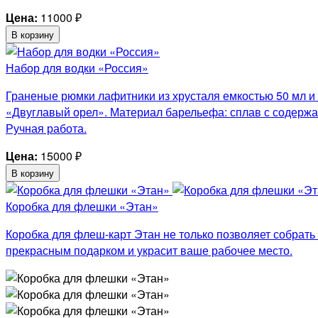
Цена:
11000
₽
В корзину
Набор для водки «Россия»
Граненые рюмки лафитники из хрусталя емкостью 50 мл и
«Двуглавый орел». Материал барельефа: сплав с содержа
Ручная работа.
Цена:
15000
₽
В корзину
Коробка для флешки «Этан»
Коробка для флеш-карт Этан не только позволяет собрат
прекрасным подарком и украсит ваше рабочее место.