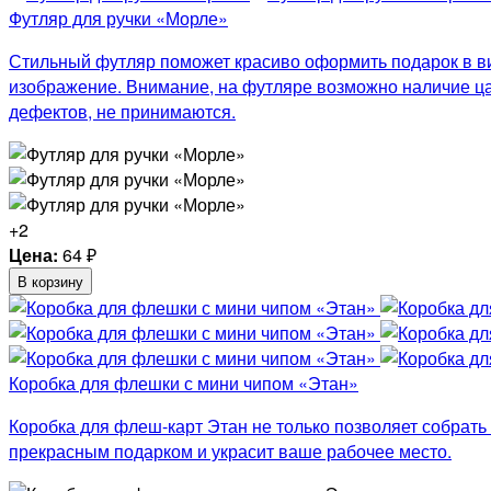
Футляр для ручки «Морле»
Стильный футляр поможет красиво оформить подарок в ви
изображение. Внимание, на футляре возможно наличие цар
дефектов, не принимаются.
+2
Цена:
64
₽
В корзину
Коробка для флешки с мини чипом «Этан»
Коробка для флеш-карт Этан не только позволяет собрат
прекрасным подарком и украсит ваше рабочее место.