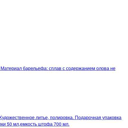
 Материал барельефа: сплав с содержанием олова не
Художественное литье, полировка. Подарочная упаковка
пки 50 мл,емкость штофа 700 мл.