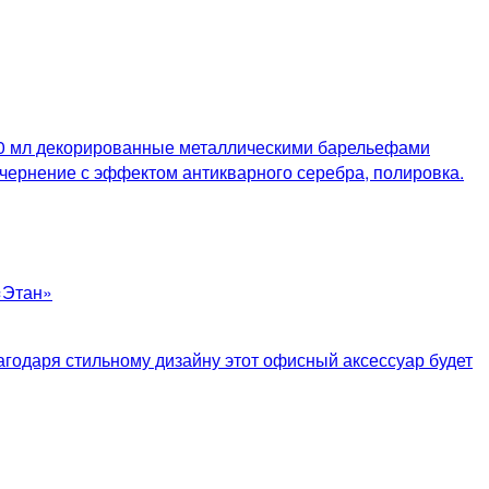
700 мл декорированные металлическими барельефами
чернение с эффектом антикварного серебра, полировка.
агодаря стильному дизайну этот офисный аксессуар будет