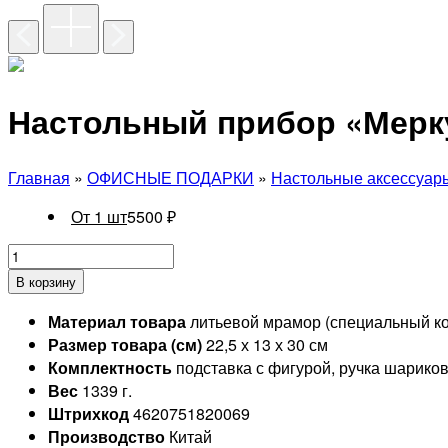
Настольный прибор «Мерк
Главная
»
ОФИСНЫЕ ПОДАРКИ
»
Настольные аксессуар
От 1 шт
5500
₽
В корзину
Материал товара
литьевой мрамор (специальный к
Размер товара (см)
22,5 х 13 х 30 см
Комплектность
подставка с фигурой, ручка шарико
Вес
1339 г.
Штрихкод
4620751820069
Производство
Китай