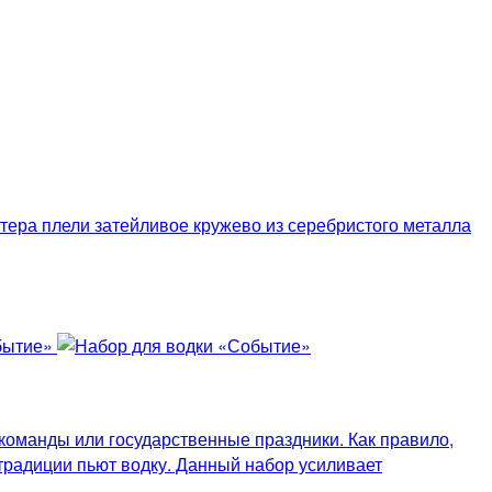
стера плели затейливое кружево из серебристого металла
команды или государственные праздники. Как правило,
традиции пьют водку. Данный набор усиливает