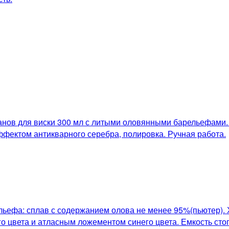
анов для виски 300 мл с литыми оловянными барельефами.
ффектом антикварного серебра, полировка. Ручная работа.
ьефа: сплав с содержанием олова не менее 95%(пьютер). 
го цвета и атласным ложементом синего цвета. Емкость сто