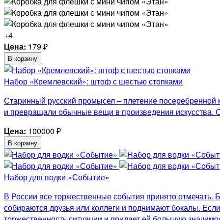
+4
Цена:
179
₽
В корзину
Набор «Кремлевский»: штоф с шестью стопками
Старинный русский промысел – плетение посеребренной ни
и превращали обычные вещи в произведения искусства. 
Цена:
100000
₽
В корзину
Набор для водки «Событие»
В России все торжественные события принято отмечать. Б
собираются друзья или коллеги и поднимают бокалы. Если
торжественность ситуации и придает ей большую значимос