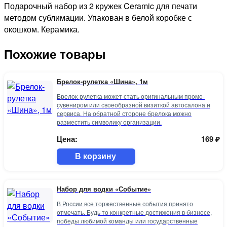
Подарочный набор из 2 кружек Ceramic для печати
методом сублимации. Упакован в белой коробке с
окошком. Керамика.
Похожие товары
Брелок-рулетка «Шина», 1м
Брелок-рулетка может стать оригинальным промо-
сувениром или своеобразной визиткой автосалона и
сервиса. На обратной стороне брелока можно
разместить символику организации.
Цена:
169
₽
В корзину
Набор для водки «Событие»
В России все торжественные события принято
отмечать. Будь то конкретные достижения в бизнесе,
победы любимой команды или государственные