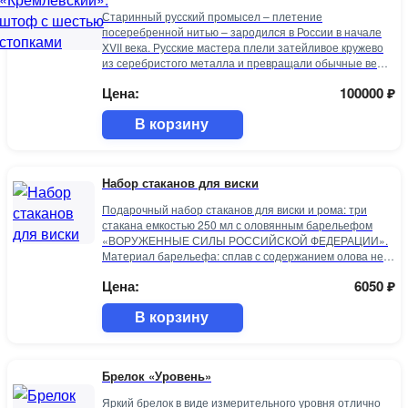
Старинный русский промысел – плетение
посеребренной нитью – зародился в России в начале
XVII века. Русские мастера плели затейливое кружево
из серебристого металла и превращали обычные вещи
в произведения искусства. Сегодня филигрань
Цена:
100000
₽
получила мировое признание.
В корзину
Набор стаканов для виски
Подарочный набор стаканов для виски и рома: три
стакана емкостью 250 мл с оловянным барельефом
«ВОРУЖЕННЫЕ СИЛЫ РОССИЙСКОЙ ФЕДЕРАЦИИ».
Материал барельефа: сплав с содержанием олова не
менее 95%(пьютер). Художественное литье, чернение с
Цена:
6050
₽
эффектом антикварного серебра, полировка. Ручная
работа.
В корзину
Брелок «Уровень»
Яркий брелок в виде измерительного уровня отлично