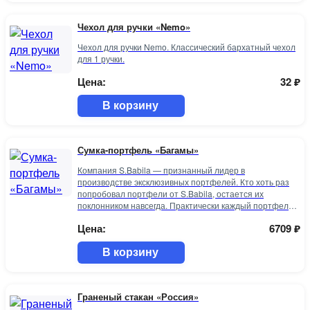
Чехол для ручки «Nemo»
Чехол для ручки Nemo. Классический бархатный чехол
для 1 ручки.
Цена:
32
₽
В корзину
Сумка-портфель «Багамы»
Компания S.Babila — признанный лидер в
производстве эксклюзивных портфелей. Кто хоть раз
попробовал портфели от S.Babila, остается их
поклонником навсегда. Практически каждый портфель
оборудован отделением для персонального
Цена:
6709
₽
компьютера. Внимание, на изделии возможно наличие
царапин и потертостей. В связи с этим цена на товар
снижена, претензии, связанные с наличием указанных
В корзину
дефектов, не принимаются.
Граненый стакан «Россия»