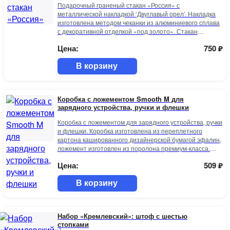
Подарочный граненый стакан «Россия» с
металлической накладкой ‘Двуглавый орел’. Накладка
изготовлена методом чеканки из алюминиевого сплава
с декоративной отделкой «под золото». Стакан
окрашен в цвета флага РФ. Упаковка подарочная
Цена:
750
₽
«винтаж».
В корзину
Коробка с ложементом Smooth M для
зарядного устройства, ручки и флешки
Коробка с ложементом для зарядного устройства, ручки
и флешки. Коробка изготовлена из переплетного
картона кашированного дизайнерской бумагой эфалин,
ложемент изготовлен из поролона премиум-класса.
Размеры секций: для флешки — 55 х 19 х 8 мм, для
Цена:
509
₽
зарядного устройства и проводов — 97 х 23 х 35 мм,
для ручки — 137 х 11 х 10 мм.
В корзину
Набор «Кремлевский»: штоф с шестью
стопками