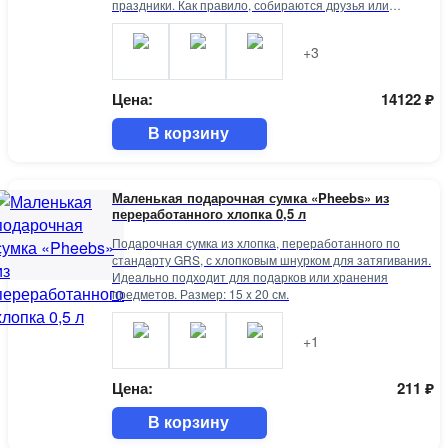
праздники. Как правило, собираются друзья или
коллеги и поднимают бокалы. Если же среди
собравшихся большинство мужчины, то у нас по
+3
традиции пьют водку. Данный набор усиливает
торжественность ситуации и придает ей большую
значимость.
Цена:
14122
₽
В корзину
Маленькая подарочная сумка «Pheebs» из
переработанного хлопка 0,5 л
Подарочная сумка из хлопка, переработанного по
стандарту GRS, с хлопковым шнурком для затягивания.
Идеально подходит для подарков или хранения
предметов. Размер: 15 x 20 см.
+1
Цена:
211
₽
В корзину