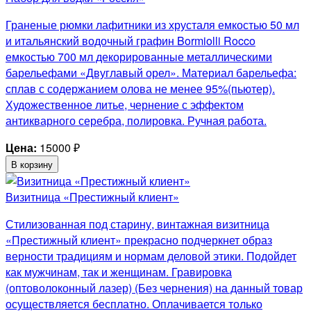
Граненые рюмки лафитники из хрусталя емкостью 50 мл
и итальянский водочный графин Bormiolli Rocco
емкостью 700 мл декорированные металлическими
барельефами «Двуглавый орел». Материал барельефа:
сплав с содержанием олова не менее 95%(пьютер).
Художественное литье, чернение с эффектом
антикварного серебра, полировка. Ручная работа.
Цена:
15000
₽
В корзину
Визитница «Престижный клиент»
Стилизованная под старину, винтажная визитница
«Престижный клиент» прекрасно подчеркнет образ
верности традициям и нормам деловой этики. Подойдет
как мужчинам, так и женщинам. Гравировка
(оптоволоконный лазер) (Без чернения) на данный товар
осуществляется бесплатно. Оплачивается только