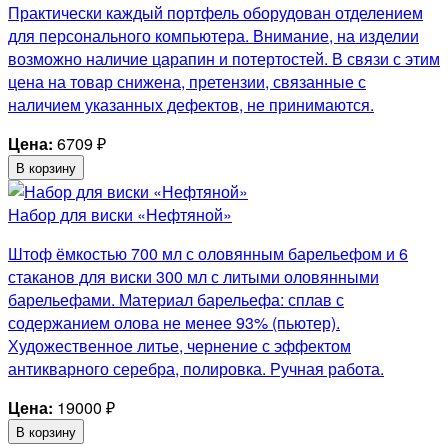
Практически каждый портфель оборудован отделением
для персонального компьютера. Внимание, на изделии
возможно наличие царапин и потертостей. В связи с этим
цена на товар снижена, претензии, связанные с
наличием указанных дефектов, не принимаются.
Цена:
6709
₽
В корзину
Набор для виски «Нефтяной»
Штоф ёмкостью 700 мл с оловянным барельефом и 6
стаканов для виски 300 мл с литыми оловянными
барельефами. Материал барельефа: сплав с
содержанием олова не менее 93% (пьютер).
Художественное литье, чернение с эффектом
антикварного серебра, полировка. Ручная работа.
Цена:
19000
₽
В корзину