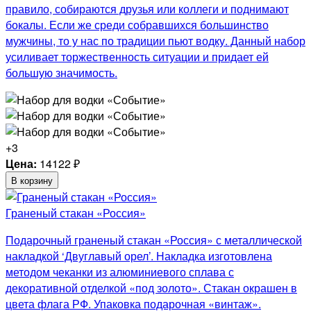
правило, собираются друзья или коллеги и поднимают
бокалы. Если же среди собравшихся большинство
мужчины, то у нас по традиции пьют водку. Данный набор
усиливает торжественность ситуации и придает ей
большую значимость.
+3
Цена:
14122
₽
В корзину
Граненый стакан «Россия»
Подарочный граненый стакан «Россия» с металлической
накладкой ‘Двуглавый орел’. Накладка изготовлена
методом чеканки из алюминиевого сплава с
декоративной отделкой «под золото». Стакан окрашен в
цвета флага РФ. Упаковка подарочная «винтаж».