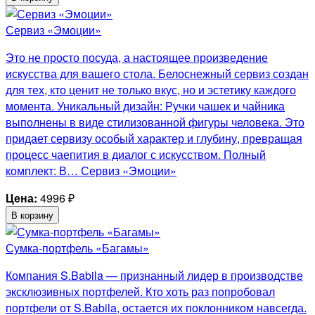
Сервиз «Эмоции»
Это не просто посуда, а настоящее произведение
искусства для вашего стола. Белоснежный сервиз создан
для тех, кто ценит не только вкус, но и эстетику каждого
момента. Уникальный дизайн: Ручки чашек и чайника
выполнены в виде стилизованной фигуры человека. Это
придает сервизу особый характер и глубину, превращая
процесс чаепития в диалог с искусством. Полный
комплект: В… Сервиз «Эмоции»
Цена:
4996
₽
В корзину
Сумка-портфель «Багамы»
Компания S.Babila — признанный лидер в производстве
эксклюзивных портфелей. Кто хоть раз попробовал
портфели от S.Babila, остается их поклонником навсегда.