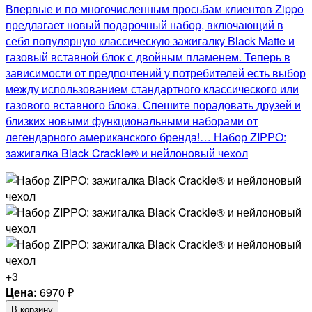
Впервые и по многочисленным просьбам клиентов Zippo
предлагает новый подарочный набор, включающий в
себя популярную классическую зажигалку Black Matte и
газовый вставной блок с двойным пламенем. Теперь в
зависимости от предпочтений у потребителей есть выбор
между использованием стандартного классического или
газового вставного блока. Спешите порадовать друзей и
близких новыми функциональными наборами от
легендарного американского бренда!… Набор ZIPPO:
зажигалка Black Crackle® и нейлоновый чехол
+3
Цена:
6970
₽
В корзину