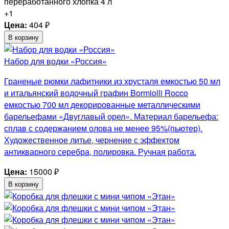
+1
Цена:
404
₽
В корзину
Набор для водки «Россия»
Граненые рюмки лафитники из хрусталя емкостью 50 мл
и итальянский водочный графин Bormiolli Rocco
емкостью 700 мл декорированные металлическими
барельефами «Двуглавый орел». Материал барельефа:
сплав с содержанием олова не менее 95%(пьютер).
Художественное литье, чернение с эффектом
антикварного серебра, полировка. Ручная работа.
Цена:
15000
₽
В корзину