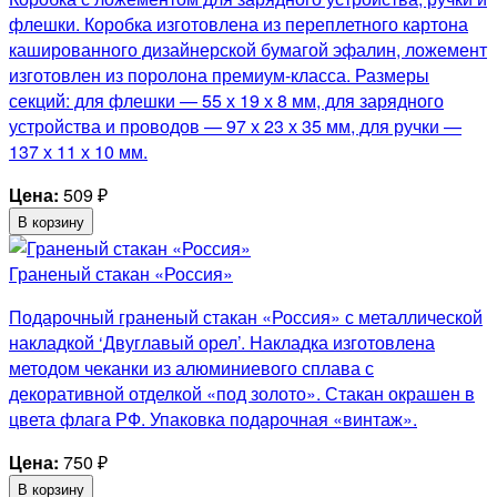
флешки. Коробка изготовлена из переплетного картона
кашированного дизайнерской бумагой эфалин, ложемент
изготовлен из поролона премиум-класса. Размеры
секций: для флешки — 55 х 19 х 8 мм, для зарядного
устройства и проводов — 97 х 23 х 35 мм, для ручки —
137 х 11 х 10 мм.
Цена:
509
₽
В корзину
Граненый стакан «Россия»
Подарочный граненый стакан «Россия» с металлической
накладкой ‘Двуглавый орел’. Накладка изготовлена
методом чеканки из алюминиевого сплава с
декоративной отделкой «под золото». Стакан окрашен в
цвета флага РФ. Упаковка подарочная «винтаж».
Цена:
750
₽
В корзину