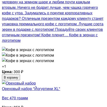
человеку на земном шаре и любим почти каждым
вторым. Ничего не бодрит лучше, чем чашка горячего
кофе с утра. Задумались о покупке корпоративных
подарков? Отличным презентом каждому клиенту станет
упаковка премиального кофе с логотипом. Лучшие сорта
зерен в подарке с логотипом! Порадуйте своих клиентов
отличным презентом! Кофе пленит… Кофе в зернах с
логотипом
+1
Цена:
300
₽
В корзину
Ореховый набор "Йогуртини XL"
Вес 470 грамм