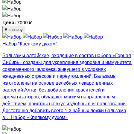
Цена:
7000
₽
В корзину
Набор "Крепкому духом"
Бальзамы алтайские, входящие в состав набора «Горная
Сибирь» созданы для укрепления здоровья и иммунитета
современного человека, живущего в условиях
ежедневных стрессов и переутомлений. Бальзамы
изготовлены на основе целебных лекарственных
растений Алтая без добавления красителей и
ароматизаторов, обладают мягким направленным
действием, приятны на вкус и удобны в использовании.
Достаточно добавить всего 1-2 чайных ложки бальзама
в… Набор «Крепкому духом»