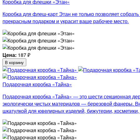
Коробка для флешки «Этан»
Коробка для флеш-карт Этан не только позволяет собрат
прекрасным подарком и украсит ваше рабочее место.
Цена:
187
₽
В корзину
Подарочная коробка «Тайна»
Подарочная коробка «Тайна» — это шести секционная дер
экологически чистых материалов — березовой фанеры. Вну
шкатулкой для ювелирных изделий, бижутерии, косметики