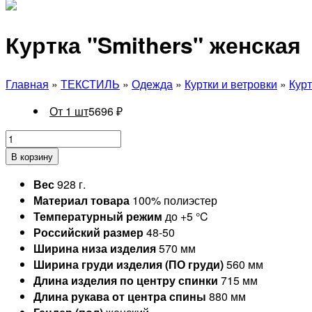
Куртка "Smithers" женская
Главная
»
ТЕКСТИЛЬ
»
Одежда
»
Куртки и ветровки
»
Курт
От 1 шт
5696
₽
В корзину
Вес
928 г.
Материал товара
100% полиэстер
Температурный режим
до +5 °C
Российский размер
48-50
Ширина низа изделия
570 мм
Ширина груди изделия (ПО груди)
560 мм
Длина изделия по центру спинки
715 мм
Длина рукава от центра спины
880 мм