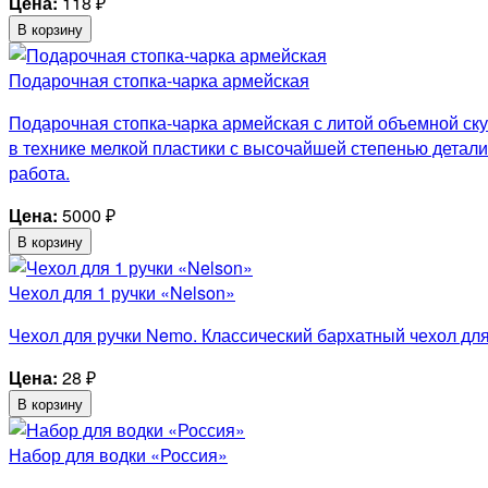
Цена:
118
₽
В корзину
Подарочная стопка-чарка армейская
Подарочная стопка-чарка армейская с литой объемной ску
в технике мелкой пластики с высочайшей степенью детали
работа.
Цена:
5000
₽
В корзину
Чехол для 1 ручки «Nelson»
Чехол для ручки Nemo. Классический бархатный чехол для 
Цена:
28
₽
В корзину
Набор для водки «Россия»