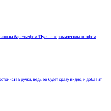
овянным барельефом ‘Пуля’ с керамическим штофом
стоинства ручки, ведь ее будет сразу видно, и добавит