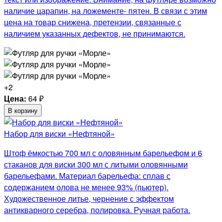
наличие царапин, на ложементе- пятен. В связи с этим
цена на товар снижена, претензии, связанные с
наличием указанных дефектов, не принимаются.
+2
Цена:
64
₽
В корзину
Набор для виски «Нефтяной»
Штоф ёмкостью 700 мл с оловянным барельефом и 6
стаканов для виски 300 мл с литыми оловянными
барельефами. Материал барельефа: сплав с
содержанием олова не менее 93% (пьютер).
Художественное литье, чернение с эффектом
антикварного серебра, полировка. Ручная работа.