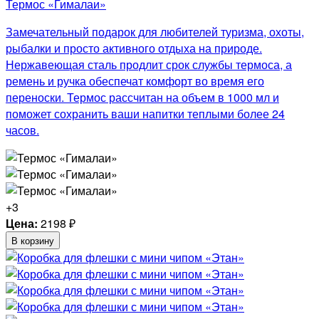
Термос «Гималаи»
Замечательный подарок для любителей туризма, охоты,
рыбалки и просто активного отдыха на природе.
Нержавеющая сталь продлит срок службы термоса, а
ремень и ручка обеспечат комфорт во время его
переноски. Термос рассчитан на объем в 1000 мл и
поможет сохранить ваши напитки теплыми более 24
часов.
+3
Цена:
2198
₽
В корзину