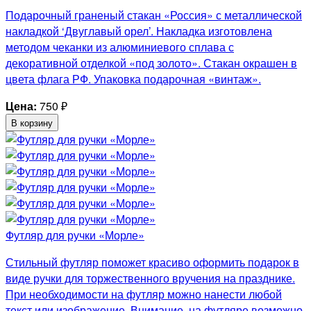
Подарочный граненый стакан «Россия» с металлической
накладкой ‘Двуглавый орел’. Накладка изготовлена
методом чеканки из алюминиевого сплава с
декоративной отделкой «под золото». Стакан окрашен в
цвета флага РФ. Упаковка подарочная «винтаж».
Цена:
750
₽
В корзину
Футляр для ручки «Морле»
Стильный футляр поможет красиво оформить подарок в
виде ручки для торжественного вручения на празднике.
При необходимости на футляр можно нанести любой
текст или изображение. Внимание, на футляре возможно