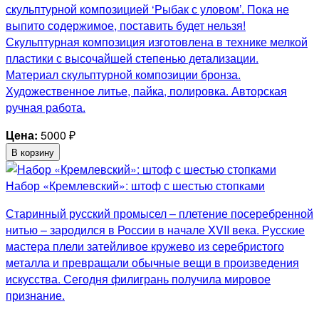
скульптурной композицией ‘Рыбак с уловом’. Пока не
выпито содержимое, поставить будет нельзя!
Скульптурная композиция изготовлена в технике мелкой
пластики с высочайшей степенью детализации.
Материал скульптурной композиции бронза.
Художественное литье, пайка, полировка. Авторская
ручная работа.
Цена:
5000
₽
В корзину
Набор «Кремлевский»: штоф с шестью стопками
Старинный русский промысел – плетение посеребренной
нитью – зародился в России в начале XVII века. Русские
мастера плели затейливое кружево из серебристого
металла и превращали обычные вещи в произведения
искусства. Сегодня филигрань получила мировое
признание.