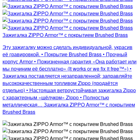
Зажигалка ZIPPO Armor™ с покрытием Brushed Brass
Эту зажигалку можно сделать индивидуальной, украсив
её гравировкой. • Покрытие Brushed Brass • Прочный
корпус Armor • Пожизненная гарантия «Она работает или
мы починим её бесплатно» (It works or we fix it free™») •
Зажигалка поставляется незаправленной; заправляйте
высококачественным топливом Zippo (продаётся
отдельно) • Настоящая ветроустойчивая зажигалка Zippo
с характерным «щёлчком» Zippo • Полностью
металлическая… Зажигалка ZIPPO Armor™ с покрытием
Brushed Brass