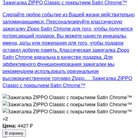
Зажигалка ZIPPO Classic с покрытием Satin Chrome™
Сделайте любое событие из Вашей жизни действительно
запоминающимся. Персонализируйте классическую
зажигалку Zippo Satin Chrome для того, чтобы получился
потрясающий подарок. Вы можете нанести инициалы,
имена, даты или пожелания для того, чтобы подарок
оставил добрую память. Классическая зажигалка Zippo
Satin Chrome идеальна в качестве подарка. Для
эффективного функционирования зажигалки мы
рекомендуем использовать оригинальное
высококачественное топливо Zippo.… Зажигалка ZIPPO
Classic с покрытием Satin Chrome™
+2
Цена:
4427
₽
В корзину