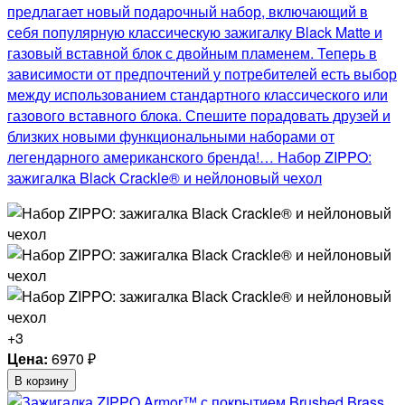
предлагает новый подарочный набор, включающий в
себя популярную классическую зажигалку Black Matte и
газовый вставной блок с двойным пламенем. Теперь в
зависимости от предпочтений у потребителей есть выбор
между использованием стандартного классического или
газового вставного блока. Спешите порадовать друзей и
близких новыми функциональными наборами от
легендарного американского бренда!… Набор ZIPPO:
зажигалка Black Crackle® и нейлоновый чехол
+3
Цена:
6970
₽
В корзину