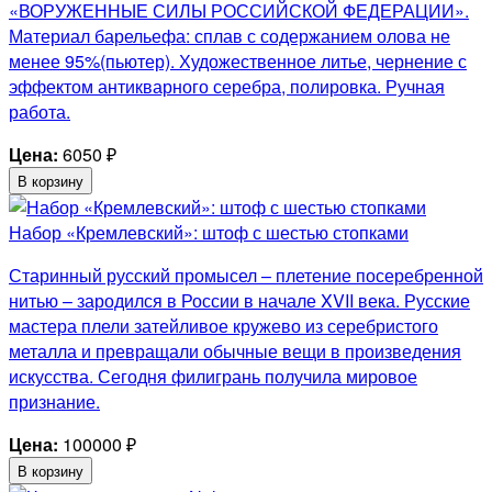
«ВОРУЖЕННЫЕ СИЛЫ РОССИЙСКОЙ ФЕДЕРАЦИИ».
Материал барельефа: сплав с содержанием олова не
менее 95%(пьютер). Художественное литье, чернение с
эффектом антикварного серебра, полировка. Ручная
работа.
Цена:
6050
₽
В корзину
Набор «Кремлевский»: штоф с шестью стопками
Старинный русский промысел – плетение посеребренной
нитью – зародился в России в начале XVII века. Русские
мастера плели затейливое кружево из серебристого
металла и превращали обычные вещи в произведения
искусства. Сегодня филигрань получила мировое
признание.
Цена:
100000
₽
В корзину