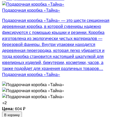
Подарочная коробка «Тайна»
Подарочная коробка «Тайна» — это шести секционная
деревянная коробка, в которой сувениры надежно
фиксируются с помощью крышки и резинки. Коробка
изготовлена из экологически чистых материалов —
березовой фанеры. Внутри упаковки находится
деревянная перегородка, которая легко убирается и
тогда коробка становится настоящей шкатулкой для
ювелирных изделий, бижутерии, косметики, часов, а
также подойдет для хранения различных товаров…
Подарочная коробка «Тайна»
+2
Цена:
604
₽
В корзину