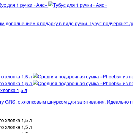
м дополнением к подарку в виде ручки. Тубус подчеркнет до
хлопка 1,5 л
ту GRS, с хлопковым шнурком для затягивания. Идеально п