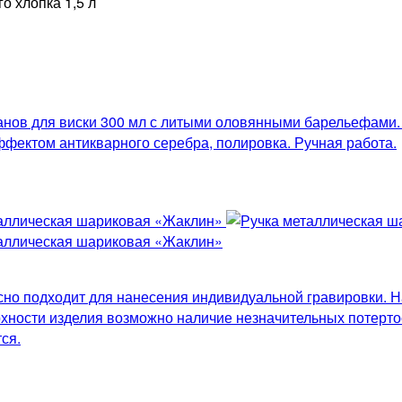
анов для виски 300 мл с литыми оловянными барельефами.
ффектом антикварного серебра, полировка. Ручная работа.
сно подходит для нанесения индивидуальной гравировки. 
хности изделия возможно наличие незначительных потертост
ся.