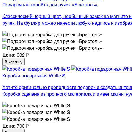
Подарочная коробка для ручек «Бристоль»
Классический черный цвет, необычный замок на магните и
ручек. На футляр можно нанести любую надпись и изобра
Цена:
332
₽
В корзину
Коробка подарочная White S
Хотите оригинально преподнести подарок и создать интриг
Коробка сделана из прочного материала и имеет магнитну
Цена:
703
₽