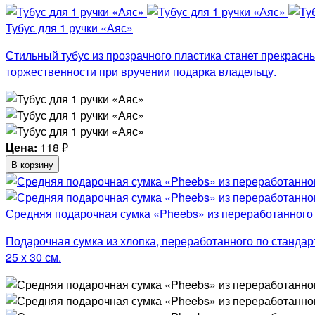
Тубус для 1 ручки «Аяс»
Стильный тубус из прозрачного пластика станет прекрасны
торжественности при вручении подарка владельцу.
Цена:
118
₽
В корзину
Средняя подарочная сумка «Pheebs» из переработанного 
Подарочная сумка из хлопка, переработанного по стандар
25 x 30 см.