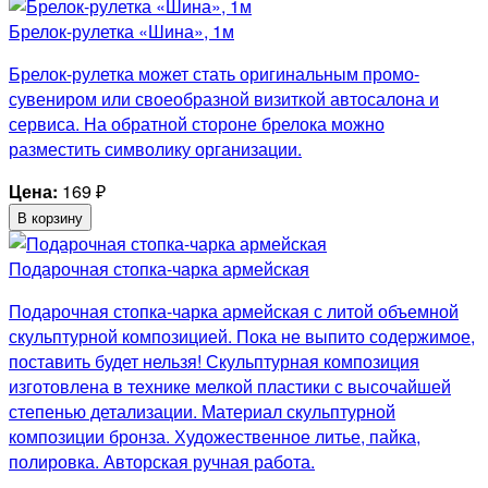
Брелок-рулетка «Шина», 1м
Брелок-рулетка может стать оригинальным промо-
сувениром или своеобразной визиткой автосалона и
сервиса. На обратной стороне брелока можно
разместить символику организации.
Цена:
169
₽
В корзину
Подарочная стопка-чарка армейская
Подарочная стопка-чарка армейская с литой объемной
скульптурной композицией. Пока не выпито содержимое,
поставить будет нельзя! Скульптурная композиция
изготовлена в технике мелкой пластики с высочайшей
степенью детализации. Материал скульптурной
композиции бронза. Художественное литье, пайка,
полировка. Авторская ручная работа.