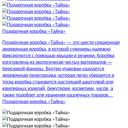
Подарочная коробка «Тайна»
Подарочная коробка «Тайна» — это шести секционная
деревянная коробка, в которой сувениры надежно
фиксируются с помощью крышки и резинки. Коробка
изготовлена из экологически чистых материалов —
березовой фанеры. Внутри упаковки находится
деревянная перегородка, которая легко убирается и
тогда коробка становится настоящей шкатулкой для
ювелирных изделий, бижутерии, косметики, часов, а
также подойдет для хранения различных товаров…
Подарочная коробка «Тайна»