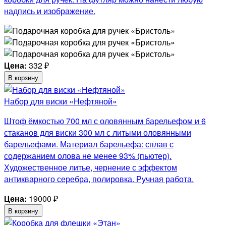
надпись и изображение.
Цена:
332
₽
В корзину
Набор для виски «Нефтяной»
Штоф ёмкостью 700 мл с оловянным барельефом и 6
стаканов для виски 300 мл с литыми оловянными
барельефами. Материал барельефа: сплав с
содержанием олова не менее 93% (пьютер).
Художественное литье, чернение с эффектом
антикварного серебра, полировка. Ручная работа.
Цена:
19000
₽
В корзину