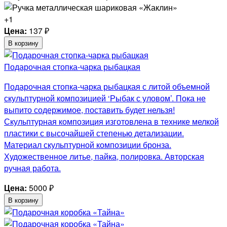
+1
Цена:
137
₽
В корзину
Подарочная стопка-чарка рыбацкая
Подарочная стопка-чарка рыбацкая с литой объемной
скульптурной композицией ‘Рыбак с уловом’. Пока не
выпито содержимое, поставить будет нельзя!
Скульптурная композиция изготовлена в технике мелкой
пластики с высочайшей степенью детализации.
Материал скульптурной композиции бронза.
Художественное литье, пайка, полировка. Авторская
ручная работа.
Цена:
5000
₽
В корзину