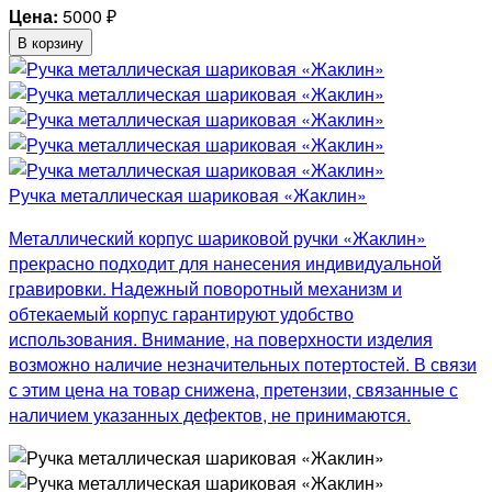
Цена:
5000
₽
В корзину
Ручка металлическая шариковая «Жаклин»
Металлический корпус шариковой ручки «Жаклин»
прекрасно подходит для нанесения индивидуальной
гравировки. Надежный поворотный механизм и
обтекаемый корпус гарантируют удобство
использования. Внимание, на поверхности изделия
возможно наличие незначительных потертостей. В связи
с этим цена на товар снижена, претензии, связанные с
наличием указанных дефектов, не принимаются.