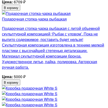
Цена:
6709
₽
В корзину
Подарочная стопка-чарка рыбацкая
Подарочная стопка-чарка рыбацкая с литой объемной
скульптурной композицией ‘Рыбак с уловом’. Пока не
выпито содержимое, поставить будет нельзя!
Скульптурная композиция изготовлена в технике мелкой
пластики с высочайшей степенью детализации.
Материал скульптурной композиции бронза.
Художественное литье, пайка, полировка. Авторская
ручная работа.
Цена:
5000
₽
В корзину