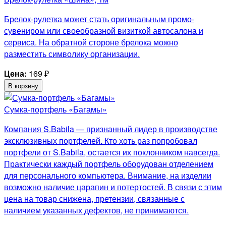
Брелок-рулетка может стать оригинальным промо-
сувениром или своеобразной визиткой автосалона и
сервиса. На обратной стороне брелока можно
разместить символику организации.
Цена:
169
₽
В корзину
Сумка-портфель «Багамы»
Компания S.Babila — признанный лидер в производстве
эксклюзивных портфелей. Кто хоть раз попробовал
портфели от S.Babila, остается их поклонником навсегда.
Практически каждый портфель оборудован отделением
для персонального компьютера. Внимание, на изделии
возможно наличие царапин и потертостей. В связи с этим
цена на товар снижена, претензии, связанные с
наличием указанных дефектов, не принимаются.