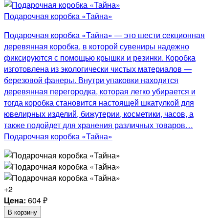
Подарочная коробка «Тайна»
Подарочная коробка «Тайна» — это шести секционная
деревянная коробка, в которой сувениры надежно
фиксируются с помощью крышки и резинки. Коробка
изготовлена из экологически чистых материалов —
березовой фанеры. Внутри упаковки находится
деревянная перегородка, которая легко убирается и
тогда коробка становится настоящей шкатулкой для
ювелирных изделий, бижутерии, косметики, часов, а
также подойдет для хранения различных товаров…
Подарочная коробка «Тайна»
+2
Цена:
604
₽
В корзину