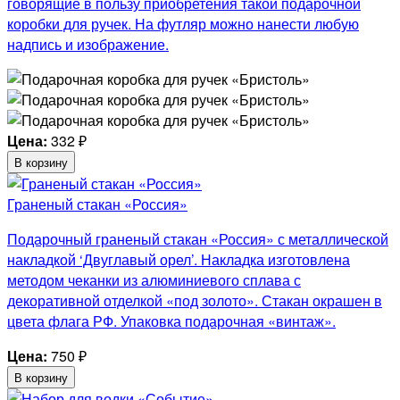
говорящие в пользу приобретения такой подарочной
коробки для ручек. На футляр можно нанести любую
надпись и изображение.
Цена:
332
₽
В корзину
Граненый стакан «Россия»
Подарочный граненый стакан «Россия» с металлической
накладкой ‘Двуглавый орел’. Накладка изготовлена
методом чеканки из алюминиевого сплава с
декоративной отделкой «под золото». Стакан окрашен в
цвета флага РФ. Упаковка подарочная «винтаж».
Цена:
750
₽
В корзину