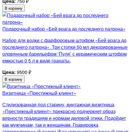
Цена:
750
₽
В корзину
Подарочный набор «Бей врага до последнего патрона»
Набор для водки с фарфоровым штофом «Бей врага до
последнего патрона». Три стопки 50 мл декорированные
оловянным барельефом ‘Пуля’ с керамическим штофом
емкостью 0,5 л в виде гранаты.
Цена:
9500
₽
В корзину
Визитница «Престижный клиент»
Стилизованная под старину, винтажная визитница
«Престижный клиент» прекрасно подчеркнет образ
верности традициям и нормам деловой этики. Подойдет
как мужчинам, так и женщинам. Гравировка
(оптоволоконный лазер) (Без чернения) на данный товар