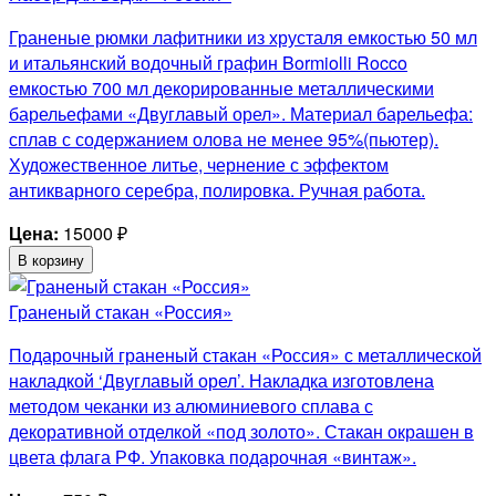
Граненые рюмки лафитники из хрусталя емкостью 50 мл
и итальянский водочный графин Bormiolli Rocco
емкостью 700 мл декорированные металлическими
барельефами «Двуглавый орел». Материал барельефа:
сплав с содержанием олова не менее 95%(пьютер).
Художественное литье, чернение с эффектом
антикварного серебра, полировка. Ручная работа.
Цена:
15000
₽
В корзину
Граненый стакан «Россия»
Подарочный граненый стакан «Россия» с металлической
накладкой ‘Двуглавый орел’. Накладка изготовлена
методом чеканки из алюминиевого сплава с
декоративной отделкой «под золото». Стакан окрашен в
цвета флага РФ. Упаковка подарочная «винтаж».