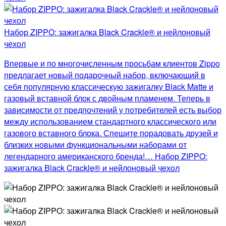
Набор ZIPPO: зажигалка Black Crackle® и нейлоновый
чехол
Впервые и по многочисленным просьбам клиентов Zippo
предлагает новый подарочный набор, включающий в
себя популярную классическую зажигалку Black Matte и
газовый вставной блок с двойным пламенем. Теперь в
зависимости от предпочтений у потребителей есть выбор
между использованием стандартного классического или
газового вставного блока. Спешите порадовать друзей и
близких новыми функциональными наборами от
легендарного американского бренда!… Набор ZIPPO:
зажигалка Black Crackle® и нейлоновый чехол