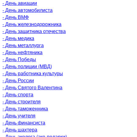
- День авиации
- День автомобилиста
- День ВМФ
- День железнодорожника
- День защитника отечества
- День медика
- День металлурга
- День нефтяника
- День Победы
- День полиции (МВД)
- День работника культуры
- День России
- День Святого Валентина
- День спорта
- День строителя
- День таможенника
- День учителя
- День финансиста
- День шахтера
- День эколога (эко-подарки)